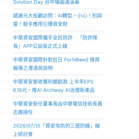
Solution Day 台中場圓滿落幕
感謝元大投顧訪問：AI轉型，小心！別踩
雷！殺手應用引爆資安財
中華資安國際攜手全民防詐 「防詐隊
長」APP公益版正式上線
中華資安國際針對近日 FortiBleed 情資
報導之澄清與說明
中華資安營收獲利續創高 上半年EPS
6.16元，推AI Archway AI治理新產品
中華資安新任董事長由中華電信技術長黃
志雄接任
2026/07/15「資安攻防的三道防線」線
上研討會