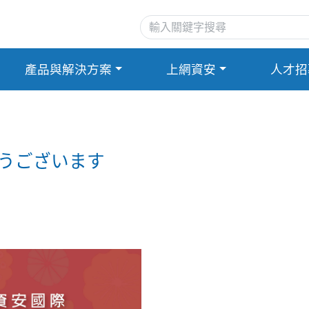
產品與解決方案
上網資安
人才招
とうございます