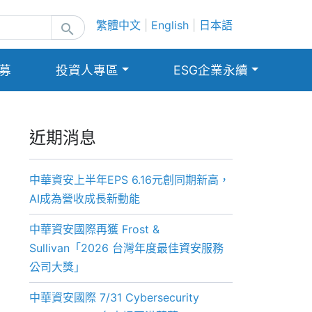
繁體中文
|
English
|
日本語
search
募
投資人專區
ESG企業永續
近期消息
中華資安上半年EPS 6.16元創同期新高，
AI成為營收成長新動能
中華資安國際再獲 Frost &
Sullivan「2026 台灣年度最佳資安服務
公司大獎」
中華資安國際 7/31 Cybersecurity