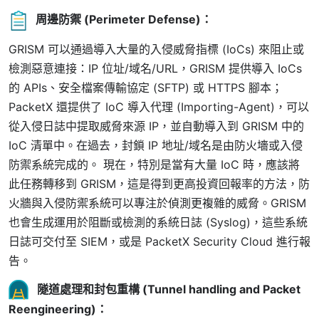
周邊防禦 (Perimeter Defense)
：
GRISM 可以通過導入大量的入侵威脅指標 (IoCs) 來阻止或
檢測惡意連接：IP 位址/域名/URL，GRISM 提供導入 IoCs
的 APIs、安全檔案傳輸協定 (SFTP) 或 HTTPS 腳本；
PacketX 還提供了 IoC 導入代理 (Importing-Agent)，可以
從入侵日誌中提取威脅來源 IP，並自動導入到 GRISM 中的
IoC 清單中。在過去，封鎖 IP 地址/域名是由防火墻或入侵
防禦系統完成的。 現在，特別是當有大量 IoC 時，應該將
此任務轉移到 GRISM，這是得到更高投資回報率的方法，防
火牆與入侵防禦系統可以專注於偵測更複雜的威脅。GRISM
也會生成運用於阻斷或檢測的系統日誌 (Syslog)，這些系統
日誌可交付至 SIEM，或是 PacketX Security Cloud 進行報
告。
隧道處理和封包重構 (Tunnel handling and Packet
Reengineering)
：