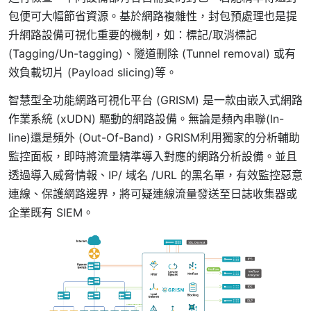
包便可大幅節省資源。基於網路複雜性，封包預處理也是提
升網路設備可視化重要的機制，如：標記/取消標記
(Tagging/Un-tagging)、隧道刪除 (Tunnel removal) 或有
效負載切片 (Payload slicing)等。
智慧型全功能網路可視化平台 (GRISM) 是一款由嵌入式網路
作業系統 (xUDN) 驅動的網路設備。無論是頻內串聯(In-
line)還是頻外 (Out-Of-Band)，GRISM利用獨家的分析輔助
監控面板，即時將流量精準導入對應的網路分析設備。並且
透過導入威脅情報、IP/ 域名 /URL 的黑名單，有效監控惡意
連線、保護網路邊界，將可疑連線流量發送至日誌收集器或
企業既有 SIEM。