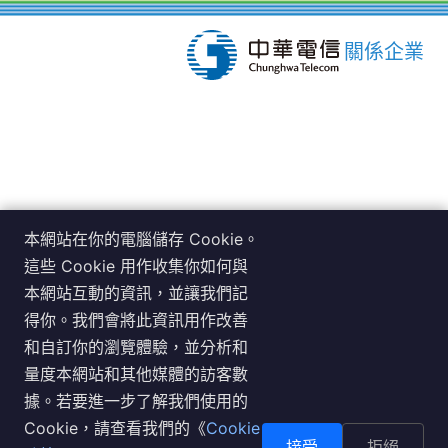
關係企業
本網站在你的電腦儲存 Cookie。
服務據點（台北）：100019 台北市中正區杭州南路一段 26
這些 Cookie 用作收集你如何與
號 8 樓
本網站互動的資訊，並讓我們記
服務據點（台中）：408030 台中市南屯區文心路一段 351
得你。我們會將此資訊用作改善
號 2 樓
和自訂你的瀏覽體驗，並分析和
服務據點（高雄）：813310 高雄市左營區至聖路 200 號 7
量度本網站和其他媒體的訪客數
樓
據。若要進一步了解我們使用的
聯繫電話：台北 02-2343-1628，台中 04-2369-2214，高
Cookie，請查看我們的《
Cookie
雄 07-262-6260
接受
拒絕