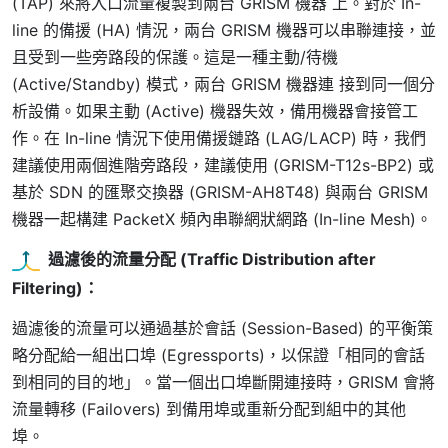
(TAP) 來將入口流量複製到兩台 GRISM 機器 上。對於 In-
line 的備援 (HA) 情況，兩台 GRISM 機器可以串聯連接，並
且受到一些旁路段的保護。這是一種主動/待機
(Active/Standby) 模式，兩台 GRISM 機器連 接到同一個分
析設備。如果主動 (Active) 機器失效，備用機器會接管工
作。在 In-line 情況下使用備援鏈路 (LAG/LACP) 時，我們
建議使用兩個進階旁路段，建議使用 (GRISM-T12s-BP2) 或
基於 SDN 的匯聚交換器 (GRISM-AH8T48) 與兩台 GRISM
機器一起構建 PacketX 頻內串聯網狀網路 (In-line Mesh)。
過濾後的流量分配 (Traffic Distribution after
Filtering)
：
過濾後的流量可以通過基於會話 (Session-Based) 的平衡策
略分配給一組出口埠 (Egressports)，以保證「相同的會話
到相同的目的地」。當一個出口埠斷開連接時，GRISM 會將
流量轉移 (Failovers) 到備用埠或重新分配到組中的其他
埠。