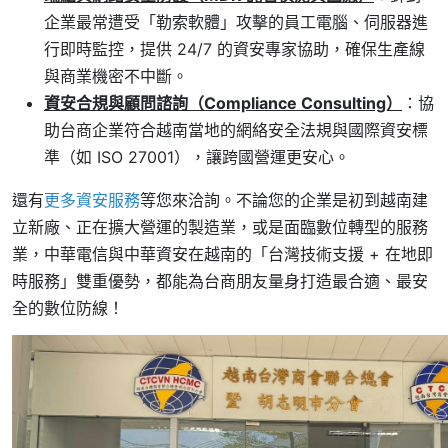
企業最常遭受「勒索軟體」攻擊的員工電腦、伺服器進
行即時監控，提供 24/7 的資安專家協助，確保生產線
與商業機密不中斷。
資安合規與顧問諮詢（Compliance Consulting）
：協
助台商企業符合越南當地的網絡安全法規與國際資安標
準（如 ISO 27001），讓跨國營運更安心。
還有
更多資安服務
等您來洽詢。不論您的企業是初到越南建
立新廠、正在擴大營運的製造業，或是面臨數位轉型的服務
業，中華電信與中華資安在越南的「台灣技術支援 + 在地即
時服務」雙重優勢，都能為台商朋友量身打造最合適、最安
全的數位防線！