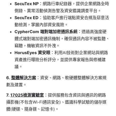
SecuTex NP
：網路行車紀錄器，提供企業網路全時
側錄、異常活動偵測告警及資安鑑識調查平台。
SecuTex ED
：協助客戶進行端點資安合規及惡意活
動檢測，掌握內部資安風險。
CypherCom 端對端加密通訊系統
：透過高強度硬
體式端對端加密通訊機制，確保通訊內容不被監聽、
竊聽，機敏資訊不外洩。
HorusEyes 資安眼
：利用AI技術對企業網站與網路
資產進行曝險分析評分，並提供專家報告與修補建
議。
6.
整體解決方案
：資安、網路、軟硬體整體解決方案規
劃及建置。
7.
17025檢測實驗室
：提供服務包含資訊與通訊的網路
攝影機(不包含Wi-Fi通訊安全)、鑑識科學試驗的儲存媒
體(硬碟、隨身碟、記憶卡)。