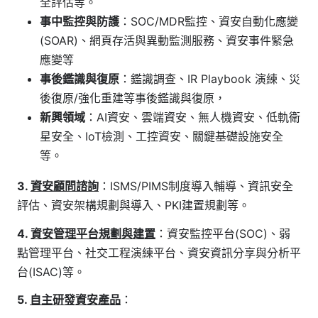
全評估等。
事中監控與防護
：SOC/MDR監控、資安自動化應變
(SOAR)、網頁存活與異動監測服務、資安事件緊急
應變等
事後鑑識與復原
：鑑識調查、IR Playbook 演練、災
後復原/強化重建等事後鑑識與復原，
新興領域
：AI資安、雲端資安、無人機資安、低軌衛
星安全、IoT檢測、工控資安、關鍵基礎設施安全
等。
3.
資安顧問諮詢
：ISMS/PIMS制度導入輔導、資訊安全
評估、資安架構規劃與導入、PKI建置規劃等。
4.
資安管理平台規劃與建置
：資安監控平台(SOC)、弱
點管理平台、社交工程演練平台、資安資訊分享與分析平
台(ISAC)等。
5.
自主研發資安產品
：