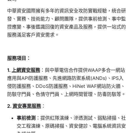
中華資安國際擁有多年的資訊安全攻防實戰經驗，統合研
發、實務、技術能力、顧問團隊，提供事前檢測、事中監
控應變、事後鑑識回復的資安產品及服務，提供一站式的
服務滿足客戶資安需求。
服務項目：
1.
上網資安服務
：與中華電信合作提供WAAP多合一網站
應用與API防護服務、先進網路防禦系統(ANDs)、IPS入
侵防護服務、DDoS防護服務、HiNet WAF網站防火牆、
防駭守門員、色情守門員、上網時間管理、防毒防駭等。
2.
資安專業服務
：
事前檢測
：提供紅隊演練、滲透測試、弱點掃描、社
交工程演練、原碼掃描、資安健診、電腦系統資訊安