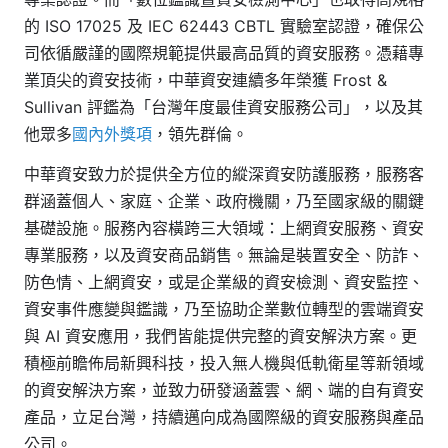
的 ISO 17025 及 IEC 62443 CBTL 實驗室認證，確保公
司依循嚴謹的國際規範提供最高品質的資安服務。憑藉專
業頂尖的資安技術，中華資安連續多年榮獲 Frost &
Sullivan 評鑑為「台灣年度最佳資安服務公司」，以及其
他眾多
國內外獎項
，領先群倫。
中華資安致力於提供全方位的縱深資安防護服務，服務客
群涵蓋個人、家庭、企業、政府機關，乃至國家級的關鍵
基礎設施。服務內容橫跨三大領域：上網資安服務、資安
專業服務，以及資安商品銷售。無論是裝置安全、防詐、
防色情、上網資安，或是企業級的資安檢測、資安監控、
資安事件應變與鑑識，乃至協助企業數位轉型的雲端資安
與 AI 資安應用，我們皆能提供完整的資安解決方案。更
積極前瞻佈局新興科技，投入無人機與低軌衛星等新領域
的資安解決方案，並致力研發涵蓋雲、網、端的自有資安
產品，立足台灣，持續邁向成為國際級的資安服務與產品
公司。