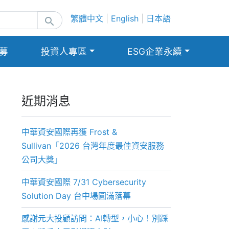
繁體中文
|
English
|
日本語
search
募
投資人專區
ESG企業永續
近期消息
中華資安國際再獲 Frost &
Sullivan「2026 台灣年度最佳資安服務
公司大獎」
中華資安國際 7/31 Cybersecurity
Solution Day 台中場圓滿落幕
感謝元大投顧訪問：AI轉型，小心！別踩