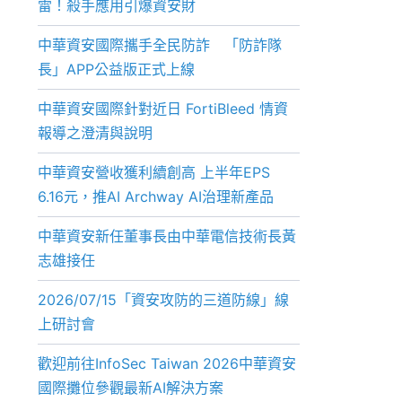
雷！殺手應用引爆資安財
中華資安國際攜手全民防詐 「防詐隊
長」APP公益版正式上線
中華資安國際針對近日 FortiBleed 情資
報導之澄清與說明
中華資安營收獲利續創高 上半年EPS
6.16元，推AI Archway AI治理新產品
中華資安新任董事長由中華電信技術長黃
志雄接任
2026/07/15「資安攻防的三道防線」線
上研討會
歡迎前往InfoSec Taiwan 2026中華資安
國際攤位參觀最新AI解決方案