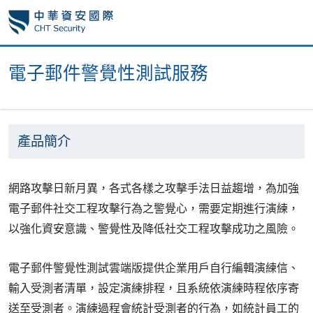
電子郵件警覺性測試服務
產品簡介
網路攻擊日新月異，各式各樣之攻擊手法日益趨增，為加強
電子郵件社交工程攻擊行為之警覺心，需要定期進行演練，
以強化資安意識、警覺性及降低社交工程攻擊成功之風險。
電子郵件警覺性測試雲端版提供企業用戶自行編輯演練信、
輸入受測者清單，設定演練排程，且系統依演練時程依序寄
送至受測者。演練過程會統計受測者的行為，如統計員工的