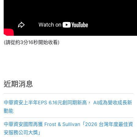
(請從約3分16秒開始收看)
近期消息
中華資安上半年EPS 6.16元創同期新高， AI成為營收成長新
動能
中華資安國際再獲 Frost & Sullivan「2026 台灣年度最佳資
安服務公司大獎」