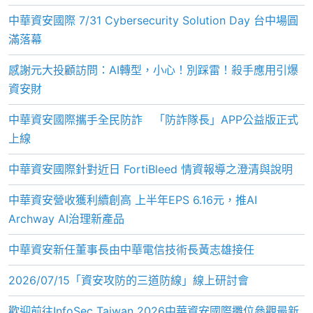
中華資安國際 7/31 Cybersecurity Solution Day 台中場圓
滿落幕
感謝元大投顧訪問：AI轉型，小心！別踩雷！殺手應用引爆
資安財
中華資安國際攜手全民防詐 「防詐隊長」APP公益版正式
上線
中華資安國際針對近日 FortiBleed 情資報導之澄清與說明
中華資安營收獲利續創高 上半年EPS 6.16元，推AI
Archway AI治理新產品
中華資安新任董事長由中華電信技術長黃志雄接任
2026/07/15「資安攻防的三道防線」線上研討會
歡迎前往InfoSec Taiwan 2026中華資安國際攤位參觀最新