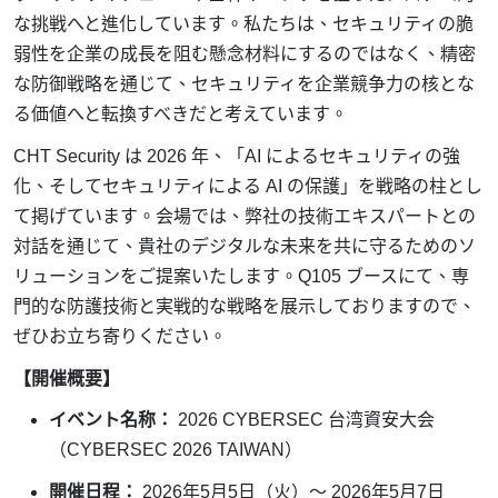
な挑戦へと進化しています。私たちは、セキュリティの脆
弱性を企業の成長を阻む懸念材料にするのではなく、精密
な防御戦略を通じて、セキュリティを企業競争力の核とな
る価値へと転換すべきだと考えています。
CHT Security
は
2026
年、「
AI
によるセキュリティの強
化、そしてセキュリティによる
AI
の保護」を戦略の柱とし
て掲げています。会場では、弊社の技術エキスパートとの
対話を通じて、貴社のデジタルな未来を共に守るためのソ
リューションをご提案いたします。
Q105
ブースにて、専
門的な防護技術と実戦的な戦略を展示しておりますので、
ぜひお立ち寄りください。
【開催概要】
イベント名称：
2026 CYBERSEC
台湾資安大会
（
CYBERSEC 2026 TAIWAN
）
開催日程：
2026
年
5
月
5
日（火）～
2026
年
5
月
7
日