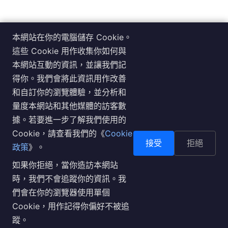
本網站在你的電腦儲存 Cookie。
服務據點（台北）：100019 台北市中正區杭州南路一段 26
這些 Cookie 用作收集你如何與
號 8 樓
本網站互動的資訊，並讓我們記
服務據點（台中）：408030 台中市南屯區文心路一段 351
得你。我們會將此資訊用作改善
號 2 樓
和自訂你的瀏覽體驗，並分析和
服務據點（高雄）：813310 高雄市左營區至聖路 200 號 7
量度本網站和其他媒體的訪客數
樓
據。若要進一步了解我們使用的
聯繫電話：台北 02-2343-1628，台中 04-2369-2214，高
Cookie，請查看我們的《
Cookie
雄 07-262-6260
接受
拒絕
政策
》。
客服專線：02-2343-2228，周一至周五上午9:00-12:00與
如果你拒絕，當你造訪本網站
下午1:30-5:30
時，我們不會追蹤你的資訊。我
客服信箱：
們會在你的瀏覽器使用單個
個人資料蒐集告知聲明
Cookie，用作記得你偏好不被追
利害關係人專區
蹤。